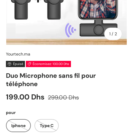
de
1
/
2
Yourtech.ma
Épuisé
Économisez: 100.00 Dhs
Duo Microphone sans fil pour
téléphone
Prix soldé
Prix habituel
199.00 Dhs
299.00 Dhs
pour
Iphone
Type C